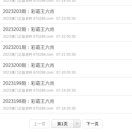
2023澳门正版资料 670288.com
07-24 05:30
2023203期：彩霸王六肖
2023澳门正版资料 670288.com
07-23 05:30
2023202期：彩霸王六肖
2023澳门正版资料 670288.com
07-22 05:30
2023201期：彩霸王六肖
2023澳门正版资料 670288.com
07-21 05:30
2023200期：彩霸王六肖
2023澳门正版资料 670288.com
07-20 05:30
2023199期：彩霸王六肖
2023澳门正版资料 670288.com
07-19 05:30
2023198期：彩霸王六肖
2023澳门正版资料 670288.com
07-18 05:30
上一页
第1页
下一页