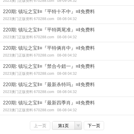
2023澳门正版资料 670288.com
08-09 04:32
220期: 镇坛之宝‖≡『平特十不中』≡‖免费料
2023澳门正版资料 670288.com
08-08 04:32
220期: 镇坛之宝‖≡『平特两尾准』≡‖免费料
2023澳门正版资料 670288.com
08-08 04:32
220期: 镇坛之宝‖≡『平特俩肖中』≡‖免费料
2023澳门正版资料 670288.com
08-08 04:32
220期: 镇坛之宝‖≡『禁合今錯一』≡‖免费料
2023澳门正版资料 670288.com
08-08 04:32
220期: 镇坛之宝‖≡『最新杀特玛』≡‖免费料
2023澳门正版资料 670288.com
08-08 04:32
220期: 镇坛之宝‖≡『最新四季肖』≡‖免费料
2023澳门正版资料 670288.com
08-08 04:32
上一页
第1页
下一页