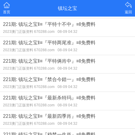
镇坛之宝
首页
返回
221期: 镇坛之宝‖≡『平特十不中』≡‖免费料
2023澳门正版资料 670288.com
08-09 04:32
221期: 镇坛之宝‖≡『平特两尾准』≡‖免费料
2023澳门正版资料 670288.com
08-09 04:32
221期: 镇坛之宝‖≡『平特俩肖中』≡‖免费料
2023澳门正版资料 670288.com
08-09 04:32
221期: 镇坛之宝‖≡『禁合今錯一』≡‖免费料
2023澳门正版资料 670288.com
08-09 04:32
221期: 镇坛之宝‖≡『最新杀特玛』≡‖免费料
2023澳门正版资料 670288.com
08-09 04:32
221期: 镇坛之宝‖≡『最新四季肖』≡‖免费料
2023澳门正版资料 670288.com
08-09 04:32
221期: 镇坛之宝‖≡『稳禁一生肖』≡‖免费料