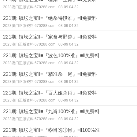
2023澳门正版资料 670288.com
08-09 04:32
221期: 镇坛之宝‖≡『绝杀特段准』≡‖免费料
2023澳门正版资料 670288.com
08-09 04:32
221期: 镇坛之宝‖≡『家畜与野兽』≡‖免费料
2023澳门正版资料 670288.com
08-09 04:32
221期: 镇坛之宝‖≡『波色100%准』≡‖免费料
2023澳门正版资料 670288.com
08-09 04:32
221期: 镇坛之宝‖≡『精准杀一尾』≡‖免费料
2023澳门正版资料 670288.com
08-09 04:32
221期: 镇坛之宝‖≡『百大姐杀肖』≡‖免费料
2023澳门正版资料 670288.com
08-09 04:32
221期: 镇坛之宝‖≡『九肖100%准』≡‖免费料
2023澳门正版资料 670288.com
08-09 04:32
221期: 镇坛之宝‖≡『⑥肖选①肖』≡‖100%准