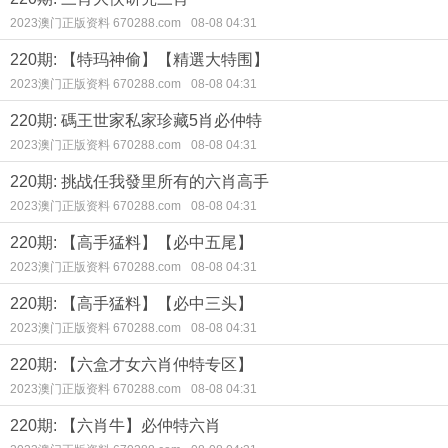
2023澳门正版资料 670288.com
08-08 04:31
220期: 【特玛神偷】【精選大特围】
2023澳门正版资料 670288.com
08-08 04:31
220期: 碼王世家私家珍藏5肖必仲特
2023澳门正版资料 670288.com
08-08 04:31
220期: 挑战任我發里所有的六肖高手
2023澳门正版资料 670288.com
08-08 04:31
220期: 【高手猛料】【必中五尾】
2023澳门正版资料 670288.com
08-08 04:31
220期: 【高手猛料】【必中三头】
2023澳门正版资料 670288.com
08-08 04:31
220期: 【六盒才女六肖仲特专区】
2023澳门正版资料 670288.com
08-08 04:31
220期: 【六肖牛】必仲特六肖